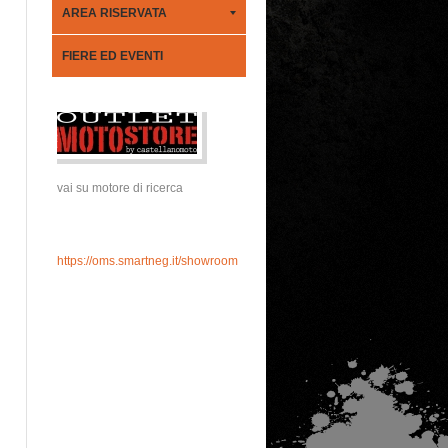
AREA RISERVATA
FIERE ED EVENTI
vai su motore di ricerca
https://oms.smartneg.it/showroom