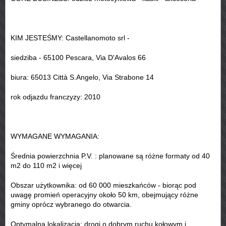
KIM JESTEŚMY: Castellanomoto srl -
siedziba - 65100 Pescara, Via D'Avalos 66
biura: 65013 Città S.Angelo, Via Strabone 14
rok odjazdu franczyzy: 2010
WYMAGANE WYMAGANIA:
Średnia powierzchnia P.V. : planowane są różne formaty od 40
m2 do 110 m2 i więcej
Obszar użytkownika: od 60 000 mieszkańców - biorąc pod
uwagę promień operacyjny około 50 km, obejmujący różne
gminy oprócz wybranego do otwarcia.
Optymalna lokalizacja: drogi o dobrym ruchu kołowym i