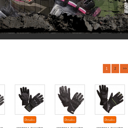
1
2
>>