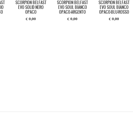
AST
SCORPION BELFAST
SCORPION BELFAST
SCORPION BELFAST
IO
EVO SOLID NERO
EVO SOUL BIANCO
EVO SOUL BIANCO
CO
OPACO
OPACO-ARGENTO
OPACO-BLU-ROSSO
€ 0,00
€ 0,00
€ 0,00