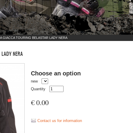
A GIACCA TOURING BELASTAR LADY NERA
 LADY NERA
Choose an option
new
Quantity
€ 0.00
Contact us for information